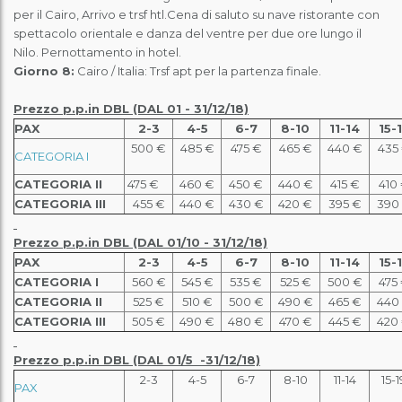
per il Cairo, Arrivo e trsf htl.Cena di saluto su nave ristorante con
spettacolo orientale e danza del ventre per due ore lungo il
Nilo.
Pernottamento in hotel.
Giorno 8:
Cairo / Italia: Trsf apt per la partenza finale.
Prezzo p.p.in DBL (DAL
01 -
31/12/18)
PAX
2-3
4-5
6-7
8-10
11-14
15-
500 €
485 €
475 €
465 €
440 €
435
CATEGORIA I
CATEGORIA II
475 €
460 €
450 €
440 €
415 €
410
CATEGORIA III
455 €
440 €
430 €
420 €
395 €
390
Prezzo p.p.in DBL (DAL 01
/10
- 31/12/18)
PAX
2-3
4-5
6-7
8-10
11-14
15-
CATEGORIA I
560 €
5
45
€
5
35
€
525
€
50
0 €
47
5
CATEGORIA II
525
€
510
€
500
€
49
0 €
46
5 €
44
0
CATEGORIA III
505 €
490 €
480 €
470 €
445 €
420
Prezzo p.p.in DBL (DAL 01/5 -31/12/18)
2-3
4-5
6-7
8-10
11-14
15-1
PAX