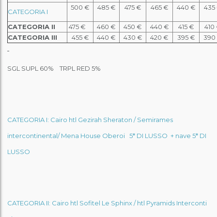
500 €
485 €
475 €
465 €
440 €
435
CATEGORIA I
CATEGORIA II
475 €
460 €
450 €
440 €
415 €
410
CATEGORIA III
455 €
440 €
430 €
420 €
395 €
390
SGL SUPL 60% TRPL RED 5%
CATEGORIA I:
Cairo htl Gezirah Sheraton / Semirames
intercontinental/ Mena House Oberoi 5* DI LUSSO + nave 5* DI
LUSSO
CATEGORIA II
: Cairo htl Sofitel Le Sphinx / htl Pyramids Interconti