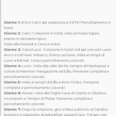
Giorno 1:
Arrivo Cairo apt assistenza e trsf htl.
Pernottamento in
hotel
.
Giorno 2
: Cairo:
Colazione in hotel,
visita al museo Egizio
,
pranzo in ristorante
tipico
.
Visita alle Piramidi e Cena in hotel.
Giorno 3:
Cairo/Luxor.
Colazione in hotel,
trsf apt volo per Luxor.
Arrivo e trsf nave. Imbarco
, Pranzo sul nave,
Visita ai templi di
Luxor e Karnak.
Cena e pernottamento a bordo.
Giorno 4:
Luxor: Visita alla valle dei Re, tempio di Hatshepsut e
colossi di Memnon. Navigazione ad Edfu.
Pensione completa e
pernottamento a bordo.
Giorno 5:
Visita ai templi di Edfu e Kom Ombo.
Pensione
completa e pernottamento a bordo.
Giorno 6:
Aswan: visita alle Dighe Cave di Granito e Obelisco
incompiuto e Tempio di Philae.
Pensione completa e
pernottamento a bordo.
Giorno 7:
Dopo la colazione, g
iro in feluca attorno al Giardino
Botanico e Mausoleo di Agha Khan. Aswan/Cairo: Trsf apt volo