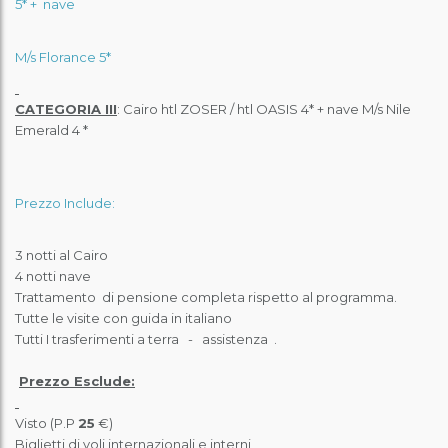
5* + nave
M/s Florance 5*
CATEGORIA III
: Cairo htl ZOSER / htl OASIS 4* + nave M/s Nile
Emerald 4 *
Prezzo Include:
3 notti al Cairo
4 notti nave
Trattamento di pensione completa
rispetto al programma.
Tutte le visite con guida in italiano
Tutti I trasferimenti a terra - assistenza .
Prezzo Esclude:
Visto (P.P
25
€)
Biglietti di voli
internazionali e interni