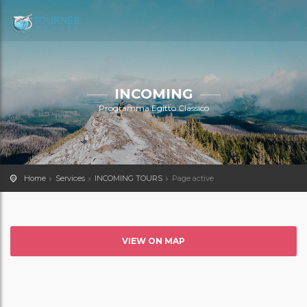
INCOMING
Programma Egitto Classico
Home
Services
INCOMING TOURS
Page active
VIEW ON MAP