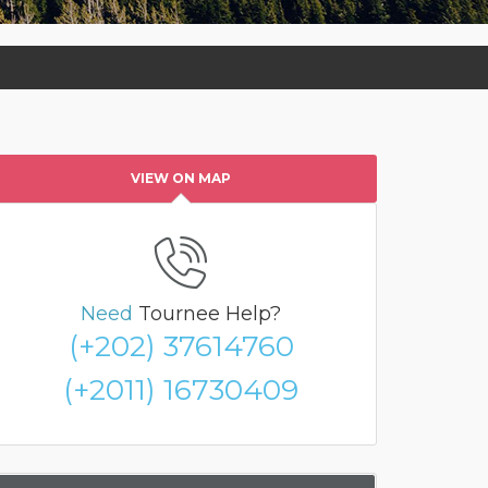
VIEW ON MAP
Need
Tournee Help?
(+202) 37614760
(+2011) 16730409