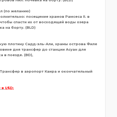
ел (по желанию)
олнительно: посещение храмов Рамсеса II. в
 чтобы спасти их от восходящей воды озера
а на борту. (BLD)
кую плотину Садд-эль-Али, храмы острова Филе
овине дня трансфер до станции Асуан для
 в поезде. (BD),
 Трансфер в аэропорт Каира и окончательный
е в
U
$
D
: