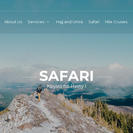
About Us
Services
Hajj and Umra
Safari
Nile Cruises
SAFARI
Круиз по Нилу I