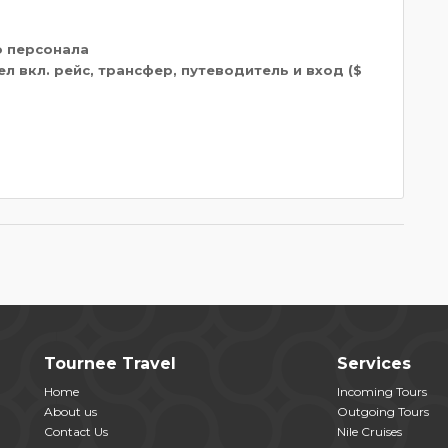
о персонала
л вкл. рейс, трансфер, путеводитель и вход ($
Tournee Travel
Services
Home
Incoming Tours
About us
Outgoing Tours
Contact Us
Nile Cruises