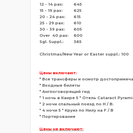
12 - 14 pax:
645
15 - 19 pax:
625
20 - 24 pax:
615
25 - 29 pax:
610
30 - 39 pax:
605
Over 40 pax:
600
Sgl. Suppl.:
365
Christmas/New Year or Easter suppl.:
100
Цены включают:
* Все трансферы и осмотр достопримеч
* Входные билеты
* Англоговорящий гид
* 1 ночь в Каире 5 * Отель Cataract Pyram
* 2 ночи спальный поезд по H / B.
* 4 ночи 5 * Круиз по Нилу на F / B
* Портирование
Цены не включают: