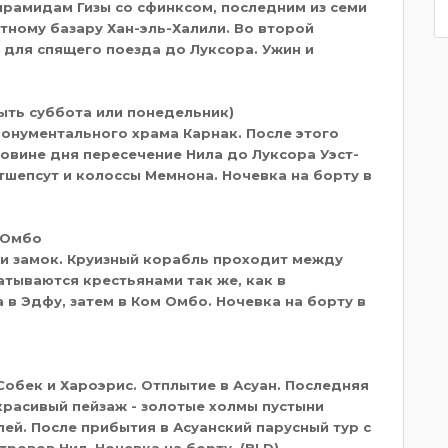
ирамидам Гизы со сфинксом, последним из семи
стному базару Хан-эль-Халили. Во второй
 для спящего поезда до Луксора. Ужин и
быть суббота или понедельник)
онументального храма Карнак. После этого
ловине дня пересечение Нила до Луксора Уэст-
тшепсут и колоссы Мемнона. Ночевка на борту в
м Омбо
ти замок. Круизный корабль проходит между
тываются крестьянами так же, как в
 в Эдфу, затем в Ком Омбо. Ночевка на борту в
обек и Хароэрис. Отплытие в Асуан. Последняя
красивый пейзаж - золотые холмы пустыни
ей. После прибытия в Асуанский парусный тур с
ровов Нил. Ночевка на борту. (BLD)