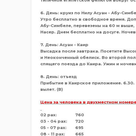
6. День: круиз по Нилу Асуан - Абу-Симб
Утро бесплатно в свободное время. Доп
Абу-Симбеле, перевезены на 60 м выше,
Насер. Днем бесплатно на досуге. Ночевк
7. День: Асуан - Каир
Высадка после завтрака. Посетите Высо
и Неоконченный обелиск. Во второй пол
спящего поезда до Каира. Ужин и ночевка
8. День: отъезд
Прибытие в Каирское приложение. 6.30.
вылет. (В)
Цена за человека в двухместном номер
02 pax:
760
03 - 04 pax:
720
05 - 07 pax:
695
08 - 11 pax:
665