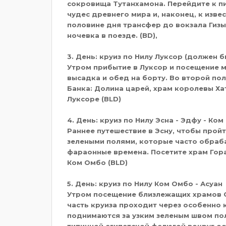
сокровища Тутанхамона. Перейдите к п
чудес древнего мира и, наконец, к изве
половине дня трансфер до вокзала Гизы
ночевка в поезде. (BD),
3. День: круиз по Нилу Луксор (должен 
Утром прибытие в Луксор и посещение м
высадка и обед на борту. Во второй по
Банка: Долина царей, храм королевы Ха
Луксоре (BLD)
4. День: круиз по Нилу Эсна - Эдфу - Ко
Раннее путешествие в Эсну, чтобы прой
зелеными полями, которые часто обраба
фараонные времена. Посетите храм Гора
Ком Омбо (BLD)
5. День: круиз по Нилу Ком Омбо - Асуан
Утром посещение близлежащих храмов С
часть круиза проходит через особенно 
поднимаются за узким зеленым швом пол
типичной египетской фелюгой вокруг ост