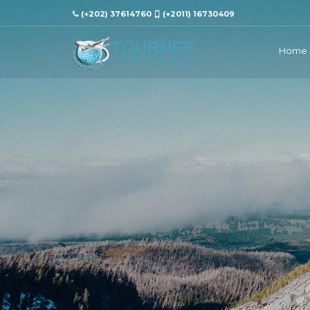
(+202) 37614760
(+2011) 16730409
Home