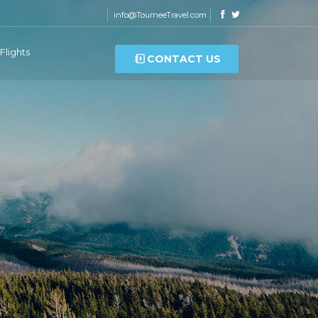
info@TourneeTravel.com
Flights
CONTACT US