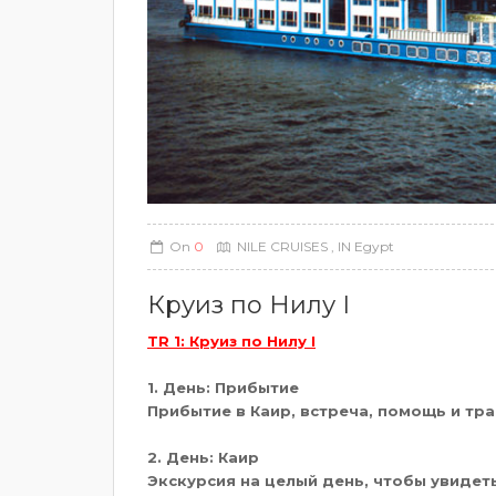
On
0
NILE CRUISES
, IN
Egypt
Круиз по Нилу I
TR
1: Круиз по Нилу I
1. День: Прибытие
Прибытие в Каир, встреча, помощь и тран
2. День: Каир
Экскурсия на целый день, чтобы увидет