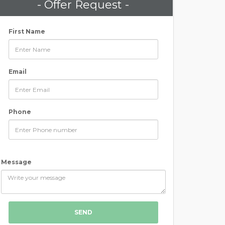
- Offer Request -
First Name
Email
Phone
Message